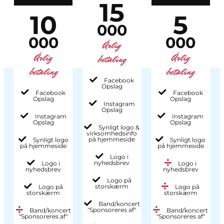
15
10
5
000
000
000
Årlig
Årlig
Årlig
betaling
betaling
betaling
Facebook
Opslag
Facebook
Facebook
Opslag
Opslag
Instagram
Opslag
Instagram
Instagram
Opslag
Opslag
Synligt logo &
virksomhedsinfo
på hjemmeside
Synligt logo
Synligt logo
på hjemmeside
på hjemmeside
Logo i
nyhedsbrev
Logo i
Logo i
nyhedsbrev
nyhedsbrev
Logo på
storskærm
Logo på
Logo på
storskærm
storskærm
Band/koncert
"Sponsoreres af"
Band/koncert
Band/koncert
"Sponsoreres af"
"Sponsoreres af"