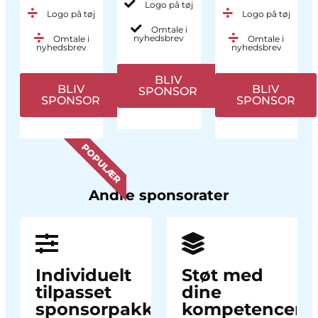
Logo på tøj
Logo på tøj
Logo på tøj
Omtale i
nyhedsbrev
Omtale i
Omtale i
nyhedsbrev
nyhedsbrev
BLIV
BLIV
BLIV
SPONSOR
SPONSOR
SPONSOR
POPULÆR
Andre sponsorater
Individuelt
Støt med
tilpasset
dine
sponsorpakke
kompetencer