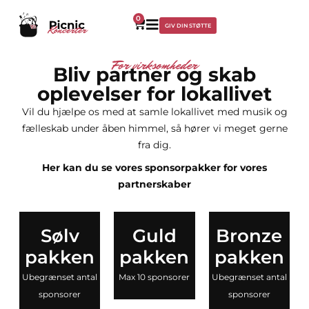
0
GIV DIN STØTTE
For virksomheder
Bliv partner og skab
oplevelser for lokallivet
Vil du hjælpe os med at samle lokallivet med musik og
fælleskab under åben himmel, så hører vi meget gerne
fra dig.
Her kan du se vores sponsorpakker for vores
partnerskaber
Sølv
Guld
Bronze
pakken
pakken
pakken
Ubegrænset antal
Max 10 sponsorer
Ubegrænset antal
sponsorer
sponsorer