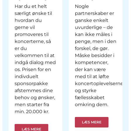
Har du et helt
Nogle
særligt ønske til
partnerskaber er
hvordan du
ganske enkelt
gerne vil
uvurderlige – de
promoveres til
kan ikke måles i
koncerterne, så
penge, men i den
er du
forskel, de gør.
velkommen til at
Måske besidder i
indgå dialog med
kompetencer,
os. Prisen for en
der kan være
indivduelt
med til at løfte
sponsorpakke
koncertoplevelserne
afstemmes dine
og styrke
behov og ønsker,
fællesskabet
men starter fra
omkring dem.
min. 20.000 kr.
LÆS MERE
LÆS MERE